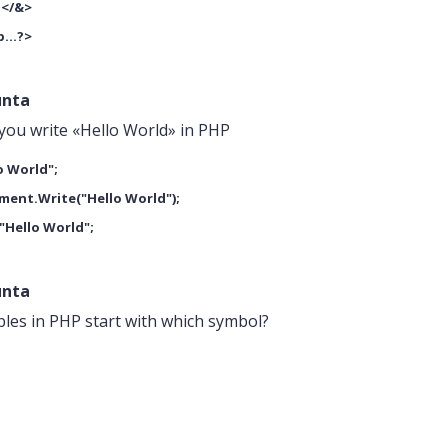
.</&>
...?>
unta
you write «Hello World» in PHP
o World";
ent.Write("Hello World");
"Hello World";
unta
ables in PHP start with which symbol?