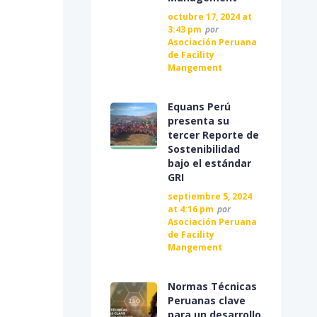
octubre 17, 2024 at
3:43 pm
por
Asociación Peruana
de Facility
Mangement
Equans Perú
presenta su
tercer Reporte de
Sostenibilidad
bajo el estándar
GRI
septiembre 5, 2024
at 4:16 pm
por
Asociación Peruana
de Facility
Mangement
Normas Técnicas
Peruanas clave
para un desarrollo