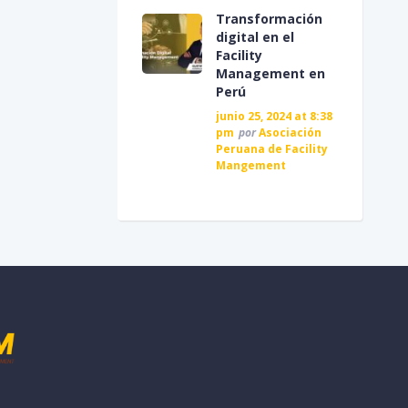
Transformación
digital en el
Facility
Management en
Perú
junio 25, 2024 at 8:38
pm
por
Asociación
Peruana de Facility
Mangement