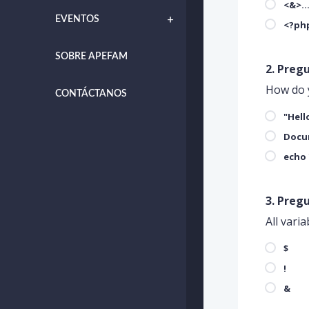
<&>..
EVENTOS
<?php
SOBRE APEFAM
2
. Preg
How do 
CONTÁCTANOS
"Hell
Docum
echo 
3
. Preg
All vari
$
!
&