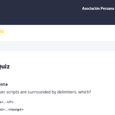
Asociación Peruana
iz
SOBRE
SS APEFAM
DE
ASS
Quiz
OTORA
E FM
SS APEFAM
unta
O
er scripts are surrounded by delimiters, which?
>...</?>
t>...</script>