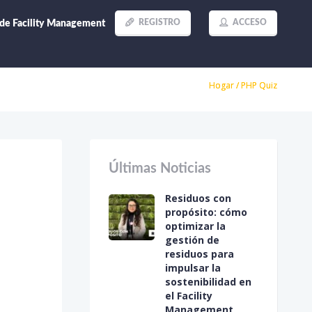
REGISTRO
ACCESO
 de Facility Management
Hogar
/
PHP Quiz
Últimas Noticias
Residuos con
propósito: cómo
optimizar la
gestión de
residuos para
impulsar la
sostenibilidad en
el Facility
Management