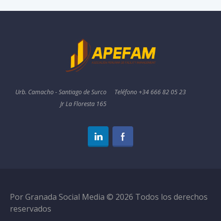
Urb. Camacho - Santiago de Surco
Teléfono +34 666 82 05 23
Jr La Floresta 165
Por Granada Social Media © 2026 Todos los derechos
reservados