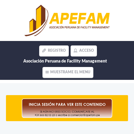
REGISTRO
ACCESO
2do
Hogar
/
Asociación Peruana de Facility Management
MASTERCLASS
2do MASTERCLASS APEFAM 2025
APEFAM 2025
MUESTRAME EL MENU