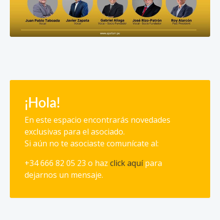
¡Hola!
En este espacio encontrarás novedades
exclusivas para el asociado.
Si aún no te asociaste comunícate al:
+34 666 82 05 23 o haz
click aquí
para
dejarnos un mensaje.