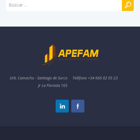
Urb. Camacho - Santiago de Surco
Teléfono +34 666 82 05 23
Jr La Floresta 165